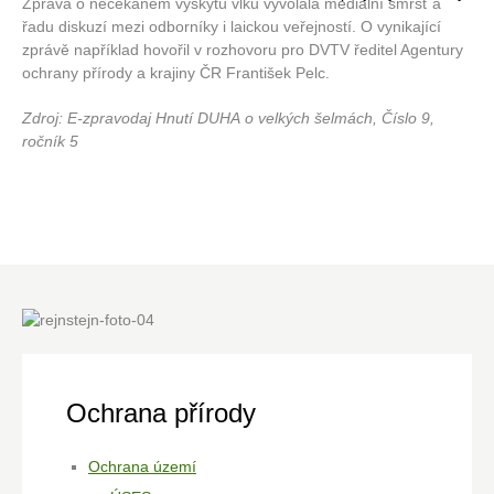
Zpráva o nečekaném výskytu vlků vyvolala mediální smršť a
řadu diskuzí mezi odborníky i laickou veřejností. O vynikající
zprávě například hovořil v rozhovoru pro DVTV ředitel Agentury
ochrany přírody a krajiny ČR František Pelc.
Zdroj: E-zpravodaj Hnutí DUHA o velkých šelmách, Číslo 9,
ročník 5
Ochrana přírody
Ochrana území