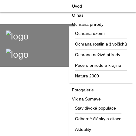
Úvod
O nás
Ochrana přírody
Ochrana území
Ochrana rostlin a živočichů
Ochrana neživé přírody
Péče o přírodu a krajinu
Natura 2000
Fotogalerie
Vlk na Šumavě
Stav divoké populace
Odborné články a citace
Aktuality