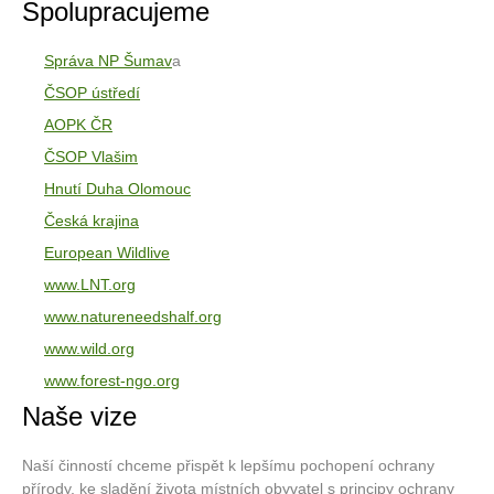
Spolupracujeme
Správa NP Šumav
a
ČSOP ústředí
AOPK ČR
ČSOP Vlašim
Hnutí Duha Olomouc
Česká krajina
European Wildlive
www.LNT.org
www.natureneedshalf.org
www.wild.org
www.forest-ngo.org
Naše vize
Naší činností chceme přispět k lepšímu pochopení ochrany
přírody, ke sladění života místních obyvatel s principy ochrany