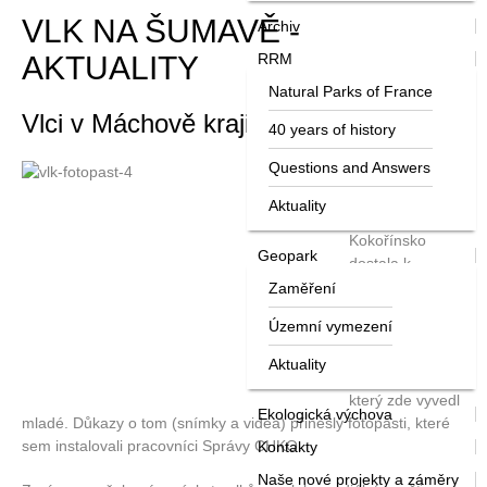
VLK NA ŠUMAVĚ -
Archiv
AKTUALITY
RRM
Natural Parks of France
Vlci v Máchově kraji vyvedli mláďata
40 years of history
Questions and Answers
Nová část
Chráněné
Aktuality
krajinné oblasti
Kokořínsko
Geopark
dostala k
pomyslným
Zaměření
křtinám krásný
Územní vymezení
dárek - za svůj
domov si ji
Aktuality
vybral vlčí pár,
který zde vyvedl
Ekologická výchova
mladé. Důkazy o tom (snímky a videa) přinesly fotopasti, které
sem instalovali pracovníci Správy CHKO.
Kontakty
Naše nové projekty a záměry