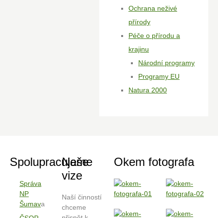
Ochrana neživé
přírody
Péče o přírodu a
krajinu
Národní programy
Programy EU
Natura 2000
Spolupracujeme
Naše
Okem fotografa
vize
Správa
NP
Naší činností
Šumav
a
chceme
přispět k