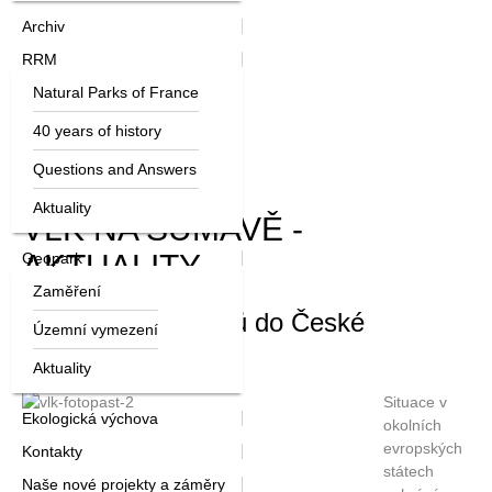
Archiv
RRM
Natural Parks of France
40 years of history
Questions and Answers
Aktuality
VLK NA ŠUMAVĚ -
AKTUALITY
Geopark
Zaměření
Obtížný návrat vlků do České
Územní vymezení
republiky
Aktuality
Situace v
Ekologická výchova
okolních
evropských
Kontakty
státech
Naše nové projekty a záměry