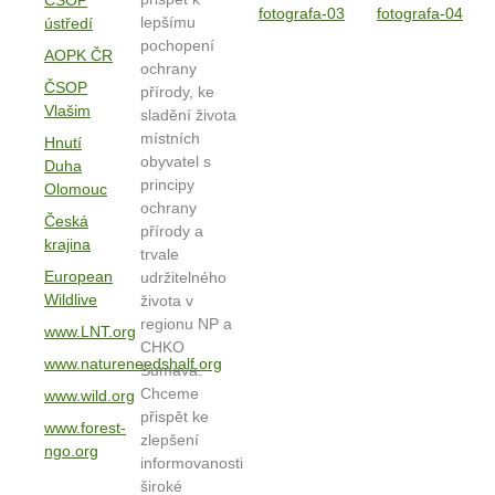
ČSOP
lepšímu
ústředí
pochopení
AOPK ČR
ochrany
ČSOP
přírody, ke
Vlašim
sladění života
místních
Hnutí
obyvatel s
Duha
principy
Olomouc
ochrany
Česká
přírody a
krajina
trvale
European
udržitelného
Wildlive
života v
regionu NP a
www.LNT.org
CHKO
www.natureneedshalf.org
Šumava.
Chceme
www.wild.org
přispět ke
www.forest-
zlepšení
ngo.org
informovanosti
široké