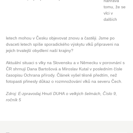
nahrává
tomu, že se
vlci v
dalších
letech mohou v Česku objevovat znovu a častěji. Jsme po
dvaceti letech spíše sporadického výskytu vlků připraveni na
jejich trvalejší obydlení naší krajiny?
Aktuální situaci s vlky na Slovensku a v Německu v porovnání s
ČR shrnují Dana Bartošová a Miroslav Kutal v posledním čísle
časopisu Ochrana přírody. Článek vyšel těsně předtím, než
fotopasti přinesly důkaz o rozmnožování vlků na severu Čech.
Zdroj: E-zpravodaj Hnutí DUHA o velkých šelmách, Číslo 9,
ročník 5